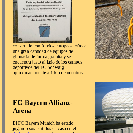
construido con fondos europeos, ofrece
una gran cantidad de equipos de
gimnasia de forma gratuita y se
encuentra justo al lado de los campos
deportivos del FC Schwaig
aproximadamente a 1 km de nosotros.
FC-Bayern Allianz-
Arena
El FC Bayern Munich ha estado
jugando sus partidos en casa en el