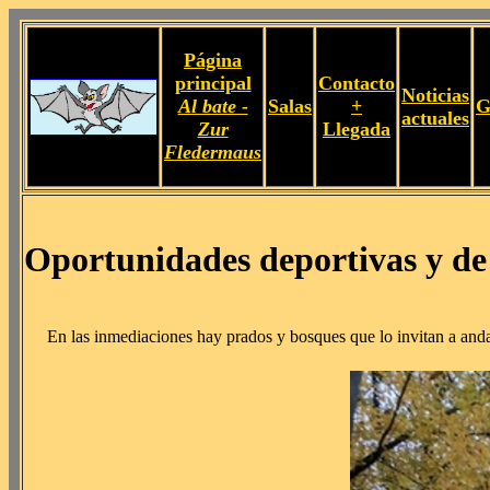
Página
principal
Contacto
Noticias
Al bate -
Salas
+
G
actuales
Zur
Llegada
Fledermaus
Oportunidades deportivas y de 
En las inmediaciones hay prados y bosques que lo invitan a andar 