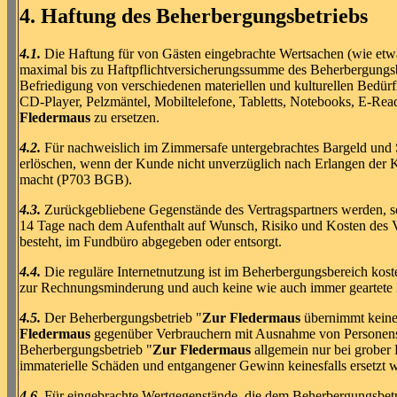
4. Haftung des Beherbergungsbetriebs
4.1.
Die Haftung für von Gästen eingebrachte Wertsachen (wie etwa 
maximal bis zu Haftpflichtversicherungssumme des Beherbergungsbe
Befriedigung von verschiedenen materiellen und kulturellen Bedür
CD-Player, Pelzmäntel, Mobiltelefone, Tabletts, Notebooks, E-Rea
Fledermaus
zu ersetzen.
4.2.
Für nachweislich im Zimmersafe untergebrachtes Bargeld un
erlöschen, wenn der Kunde nicht unverzüglich nach Erlangen der 
macht (P703 BGB).
4.3.
Zurückgebliebene Gegenstände des Vertragspartners werden, so
14 Tage nach dem Aufenthalt auf Wunsch, Risiko und Kosten des V
besteht, im Fundbüro abgegeben oder entsorgt.
4.4.
Die reguläre Internetnutzung ist im Beherbergungsbereich koste
zur Rechnungsminderung und auch keine wie auch immer geartete
4.5.
Der Beherbergungsbetrieb "
Zur Fledermaus
übernimmt keine 
Fledermaus
gegenüber Verbrauchern mit Ausnahme von Personensch
Beherbergungsbetrieb "
Zur Fledermaus
allgemein nur bei grober 
immaterielle Schäden und entgangener Gewinn keinesfalls ersetzt 
4.6.
Für eingebrachte Wertgegenstände, die dem Beherbergungsbetr