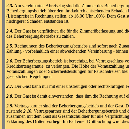
2.3.
Am vereinbarten Abreisetag sind die Zimmer des Beherbergungs
Beherbergungsbetrieb über den ihr dadurch entstehenden Schaden h
(Listenpreis) in Rechnung stellen, ab 16.00 Uhr 100%. Dem Gast st
niedrigerer Schaden entstanden ist.
2.4.
Der Gast ist verpflichtet, die für die Zimmerüberlassung und 
des Beherbergungsbetriebs zu zahlen.
2.5.
Rechnungen des Beherbergungsbetriebs sind sofort nach Zugan
Zahlung - vorbehaltlich einer abweichenden Vereinbarung - binn
2.6.
Der Beherbergungsbetrieb ist berechtigt, bei Vertragsschluss 
Kreditkartengarantie, zu verlangen. Die Höhe der Vorauszahlung u
Vorauszahlungen oder Sicherheitsleistungen für Pauschalreisen ble
gesetzlichen Regelungen
2.7.
Der Gast kann nur mit einer unstreitigen oder rechtskräftigen
2.8.
Der Gast ist damit einverstanden, dass ihm die Rechnung auf 
2.9.
Vertragspartner sind der Beherbergungsbetrieb und der Gast.
zustande
2.10.
Vertragspartner sind der Beherbergungsbetrieb und de
zusammen mit dem Gast als Gesamtschuldner für alle Verpflichtun
Erklärung des Dritten vorliegt. Im Fall einer Drittbuchung wird die