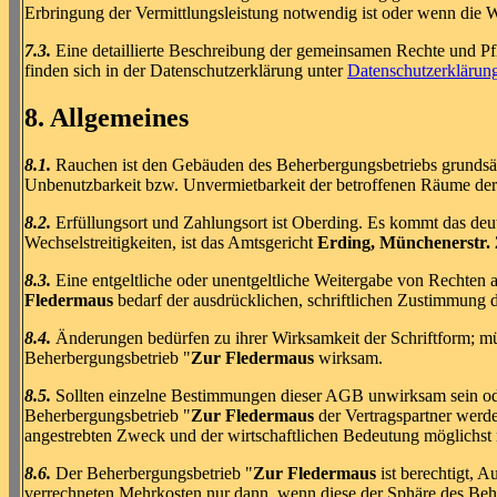
Erbringung der Vermittlungsleistung notwendig ist oder wenn die W
7.3.
Eine detaillierte Beschreibung der gemeinsamen Rechte und Pf
finden sich in der Datenschutzerklärung unter
Datenschutzerklärun
8. Allgemeines
8.1.
Rauchen ist den Gebäuden des Beherbergungsbetriebs grundsätzl
Unbenutzbarkeit bzw. Unvermietbarkeit der betroffenen Räume der
8.2.
Erfüllungsort und Zahlungsort ist Oberding. Es kommt das deut
Wechselstreitigkeiten, ist das Amtsgericht
Erding, Münchenerstr. 
8.3.
Eine entgeltliche oder unentgeltliche Weitergabe von Rechten 
Fledermaus
bedarf der ausdrücklichen, schriftlichen Zustimmung 
8.4.
Änderungen bedürfen zu ihrer Wirksamkeit der Schriftform; mü
Beherbergungsbetrieb "
Zur Fledermaus
wirksam.
8.5.
Sollten einzelne Bestimmungen dieser AGB unwirksam sein ode
Beherbergungsbetrieb "
Zur Fledermaus
der Vertragspartner werd
angestrebten Zweck und der wirtschaftlichen Bedeutung möglichs
8.6.
Der Beherbergungsbetrieb "
Zur Fledermaus
ist berechtigt, 
verrechneten Mehrkosten nur dann, wenn diese der Sphäre des Beh