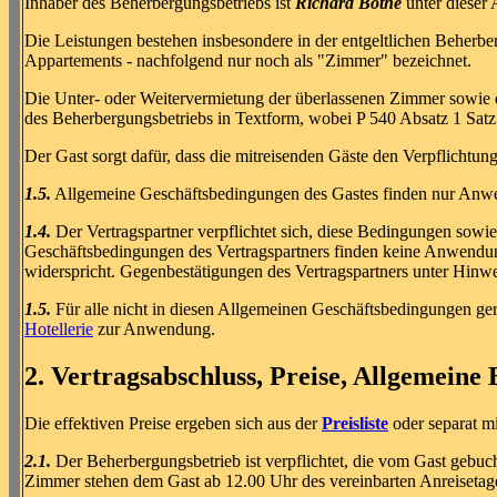
Inhaber des Beherbergungsbetriebs ist
Richard Bothe
unter dieser 
Die Leistungen bestehen insbesondere in der entgeltlichen Beher
Appartements - nachfolgend nur noch als "Zimmer" bezeichnet.
Die Unter- oder Weitervermietung der überlassenen Zimmer sowie
des Beherbergungsbetriebs in Textform, wobei P 540 Absatz 1 Sat
Der Gast sorgt dafür, dass die mitreisenden Gäste den Verpflichtu
1.5.
Allgemeine Geschäftsbedingungen des Gastes finden nur Anwen
1.4.
Der Vertragspartner verpflichtet sich, diese Bedingungen sowie
Geschäftsbedingungen des Vertragspartners finden keine Anwendu
widerspricht. Gegenbestätigungen des Vertragspartners unter Hinw
1.5.
Für alle nicht in diesen Allgemeinen Geschäftsbedingungen 
Hotellerie
zur Anwendung.
2. Vertragsabschluss, Preise, Allgemein
Die effektiven Preise ergeben sich aus der
Preisliste
oder separat mi
2.1.
Der Beherbergungsbetrieb ist verpflichtet, die vom Gast gebuc
Zimmer stehen dem Gast ab 12.00 Uhr des vereinbarten Anreisetage