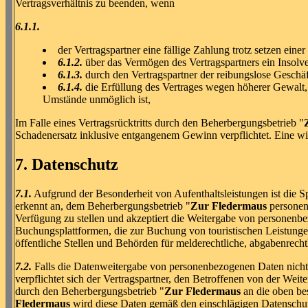
Vertragsverhältnis zu beenden, wenn
6.1.1.
der Vertragspartner eine fällige Zahlung trotz setzen einer
6.1.2.
über das Vermögen des Vertragspartners ein Insol
6.1.3.
durch den Vertragspartner der reibungslose Geschäft
6.1.4.
die Erfüllung des Vertrages wegen höherer Gewalt
Umstände unmöglich ist,
Im Falle eines Vertragsrücktritts durch den Beherbergungsbetrieb "
Schadenersatz inklusive entgangenem Gewinn verpflichtet. Eine wie
7. Datenschutz
7.1.
Aufgrund der Besonderheit von Aufenthaltsleistungen ist die 
erkennt an, dem Beherbergungsbetrieb "
Zur Fledermaus
personenb
Verfügung zu stellen und akzeptiert die Weitergabe von personenb
Buchungsplattformen, die zur Buchung von touristischen Leistungen 
öffentliche Stellen und Behörden für melderechtliche, abgabenrech
7.2.
Falls die Datenweitergabe von personenbezogenen Daten nicht du
verpflichtet sich der Vertragspartner, den Betroffenen von der Wei
durch den Beherbergungsbetrieb "
Zur Fledermaus
an die oben be
Fledermaus
wird diese Daten gemäß den einschlägigen Datenschut