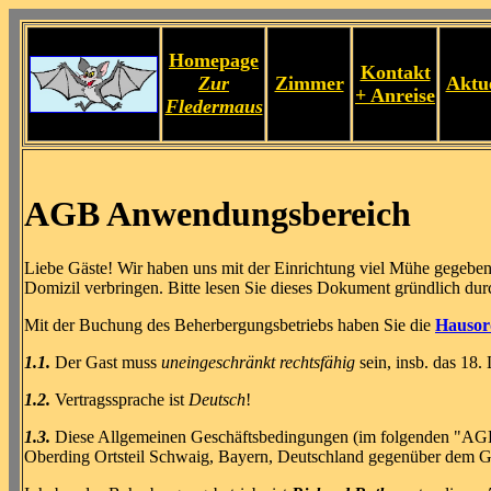
Homepage
Kontakt
Zur
Zimmer
Aktue
+ Anreise
Fledermaus
AGB Anwendungsbereich
Liebe Gäste! Wir haben uns mit der Einrichtung viel Mühe gegeben
Domizil verbringen. Bitte lesen Sie dieses Dokument gründlich dur
Mit der Buchung des Beherbergungsbetriebs haben Sie die
Hauso
1.1.
Der Gast muss
uneingeschränkt rechtsfähig
sein, insb. das 18.
1.2.
Vertragssprache ist
Deutsch
!
1.3.
Diese Allgemeinen Geschäftsbedingungen (im folgenden "AGB"
Oberding Ortsteil Schwaig, Bayern, Deutschland gegenüber dem 