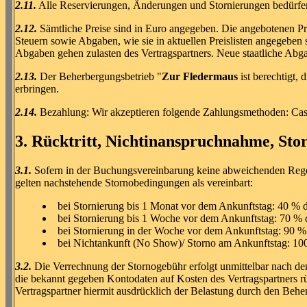
2.11.
Alle Reservierungen, Änderungen und Stornierungen bedürfen d
2.12.
Sämtliche Preise sind in Euro angegeben. Die angebotenen Prei
Steuern sowie Abgaben, wie sie in aktuellen Preislisten angegeben
Abgaben gehen zulasten des Vertragspartners. Neue staatliche Abg
2.13.
Der Beherbergungsbetrieb "
Zur Fledermaus
ist berechtigt,
erbringen.
2.14.
Bezahlung: Wir akzeptieren folgende Zahlungsmethoden: Ca
3. Rücktritt, Nichtinanspruchnahme, Sto
3.1.
Sofern in der Buchungsvereinbarung keine abweichenden Regelu
gelten nachstehende Stornobedingungen als vereinbart:
bei Stornierung bis 1 Monat vor dem Ankunftstag: 40 % d
bei Stornierung bis 1 Woche vor dem Ankunftstag: 70 % d
bei Stornierung in der Woche vor dem Ankunftstag: 90 % 
bei Nichtankunft (No Show)/ Storno am Ankunftstag: 100
3.2.
Die Verrechnung der Stornogebühr erfolgt unmittelbar nach de
die bekannt gegeben Kontodaten auf Kosten des Vertragspartners rüc
Vertragspartner hiermit ausdrücklich der Belastung durch den Behe