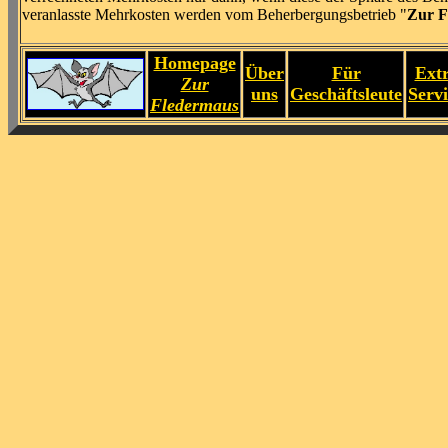
veranlasste Mehrkosten werden vom Beherbergungsbetrieb "
Zur F
Homepage
Über
Für
Extr
Zur
uns
Geschäftsleute
Servi
Fledermaus